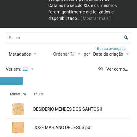
Catalão no século XIX e os mesmos
foram gentilmente digitalizados e
disponibilizado
...
[ Mostrar mais ]
Lista de itens
Controle de ordenação e visualização
Busca avançada
Metadados
Data de criação
Ordenar
por
Ver como...
Ver em:
Filtros
Resultados da lista de itens
Miniatura
Título
Título:
DESIDÉRIO MENDES DOS SANTOS II
Título:
JOSÉ MARIANO DE JESUS.pdf