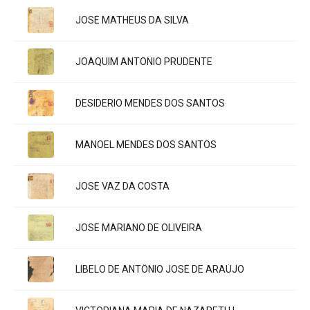
Título:
JOSÉ MATHEUS DA SILVA
Título:
JOAQUIM ANTÔNIO PRUDENTE
Título:
DESIDERIO MENDES DOS SANTOS
Título:
MANOEL MENDES DOS SANTOS
Título:
JOSÉ VAZ DA COSTA
Título:
JOSÉ MARIANO DE OLIVEIRA
Título:
LIBELO DE ANTÔNIO JOSÉ DE ARAÚJO
Título: