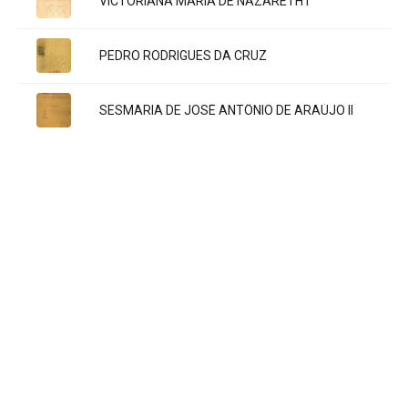
VICTORIANA MARIA DE NAZARETH I
Título:
PEDRO RODRIGUES DA CRUZ
Título:
SESMARIA DE JOSÉ ANTÔNIO DE ARAÚJO II