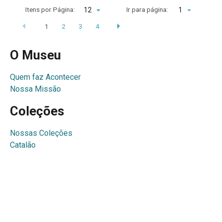
Itens por Página:
Ir para página:
1
1
2
3
4
O Museu
Quem faz Acontecer
Nossa Missão
Coleções
Nossas Coleções
Catalão
Atas e Listas
Santo Antônio do Rio Verde
Acesso Rápido
Perguntas e Respostas